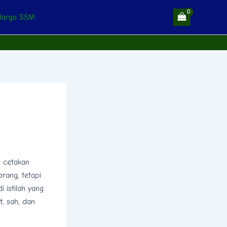
Harga SSM
u cetakan
rang, tetapi
i istilah yang
, sah, dan