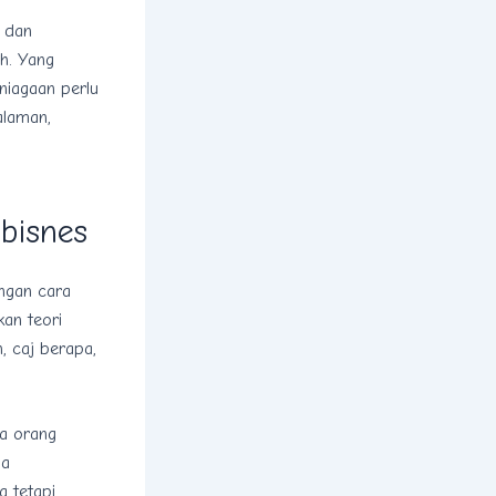
, dan
ah. Yang
niagaan perlu
alaman,
bisnes
ngan cara
kan teori
, caj berapa,
ua orang
da
a tetapi