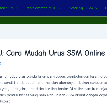
atan SSM
Perkhidmatan MOF
Cetak Sijil SSM
: Cara Mudah Urus SSM Online
26
ernah cuba urus pendaftaran perniagaan, pembaharuan lesen, ata
i sendiri, anda sudah tahu masalah utamanya – bukan sekadar bo
yang tidak jelas, dan risiko tersilap hantar. Di sinilah ssm4u menjad
 oleh pemilik bisnes yang mahukan urusan SSM dibuat dengan cepat
kepala.