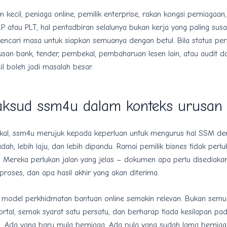
 kecil, peniaga online, pemilik enterprise, rakan kongsi perniagaan
P atau PLT, hal pentadbiran selalunya bukan kerja yang paling sus
encari masa untuk siapkan semuanya dengan betul. Bila status per
rusan bank, tender, pembekal, pembaharuan lesen lain, atau audit d
il boleh jadi masalah besar.
ksud ssm4u dalam konteks urusan 
ikal, ssm4u merujuk kepada keperluan untuk mengurus hal SSM de
dah, lebih laju, dan lebih dipandu. Ramai pemilik bisnes tidak perlu
 Mereka perlukan jalan yang jelas – dokumen apa perlu disediakan
roses, dan apa hasil akhir yang akan diterima.
 model perkhidmatan bantuan online semakin relevan. Bukan sem
rtal, semak syarat satu persatu, dan berharap tiada kesilapan pa
. Ada yang baru mula berniaga. Ada pula yang sudah lama berniag