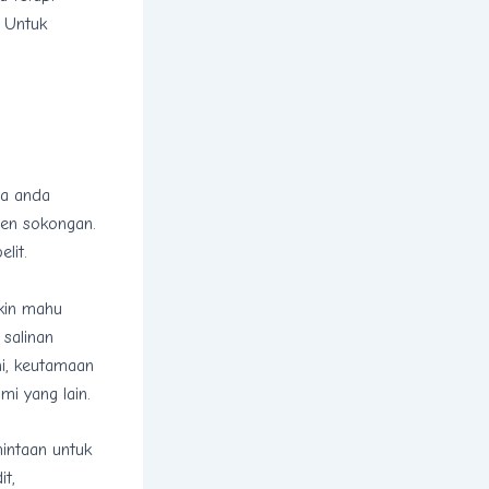
. Untuk
na anda
men sokongan.
lit.
gkin mahu
 salinan
ni, keutamaan
mi yang lain.
mintaan untuk
it,