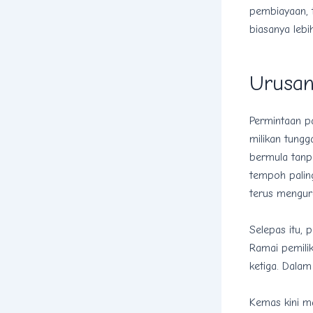
pembiayaan, t
biasanya lebi
Urusan
Permintaan p
milikan tung
bermula tanpa
tempoh paling
terus mengur
Selepas itu, 
Ramai pemili
ketiga. Dalam
Kemas kini ma