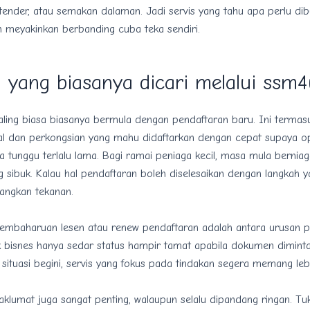
ender, atau semakan dalaman. Jadi servis yang tahu apa perlu dib
h meyakinkan berbanding cuba teka sendiri.
 yang biasanya dicari melalui ssm4
aling biasa biasanya bermula dengan pendaftaran baru. Ini termas
gal dan perkongsian yang mahu didaftarkan dengan cepat supaya o
 tunggu terlalu lama. Bagi ramai peniaga kecil, masa mula bernia
 sibuk. Kalau hal pendaftaran boleh diselesaikan dengan langkah ya
angkan tekanan.
pembaharuan lesen atau renew pendaftaran adalah antara urusan pa
k bisnes hanya sedar status hampir tamat apabila dokumen diminta
 situasi begini, servis yang fokus pada tindakan segera memang lebi
klumat juga sangat penting, walaupun selalu dipandang ringan. Tu