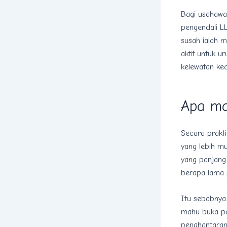
Bagi usahawan
pengendali LL
susah ialah m
aktif untuk u
kelewatan kec
Apa ma
Secara prakt
yang lebih mu
yang panjang.
berapa lama p
Itu sebabnya
mahu buka po
penghantaran