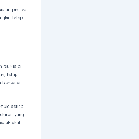
 susun proses.
ngkin tetap
h diurus di
n, tetapi
 berkaitan
emula setiap
saluran yang
masuk akal