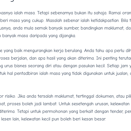
asnya ialah masa. Tetapi sebenarnya bukan itu sahaja. Ramai orang
iberi masa yang cukup. Masalah sebenar ialah ketidakpastian. Bila t
rusnya, anda mula semak banyak sumber, bandingkan maklumat, da
ih banyak masa daripada yang dijangka.
e yang baik mengurangkan kerja berulang. Anda tahu apa perlu dih
ses berjalan, dan apa hasil yang akan diterima. Ini penting terut
 urus bisnes seorang diri atau dengan pasukan kecil. Setiap jam 
tuk hal pentadbiran ialah masa yang tidak digunakan untuk jualan, 
or risiko. Jika anda tersalah maklumat, tertinggal dokumen, atau pil
pat, proses boleh jadi lambat. Untuk sesetengah urusan, kelewatan
diterima. Tetapi untuk permohonan yang berkait dengan tender, pe
 lesen lain, kelewatan kecil pun boleh beri kesan besar.