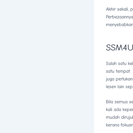
Akhir sekali,
Perbezaannya
menyebabkan 
SSM4U 
Salah satu ke
satu tempat.
juga perluka
lesen lain se
Bila semua se
kali ada kepe
mudah dirujuk
kerana fokusn