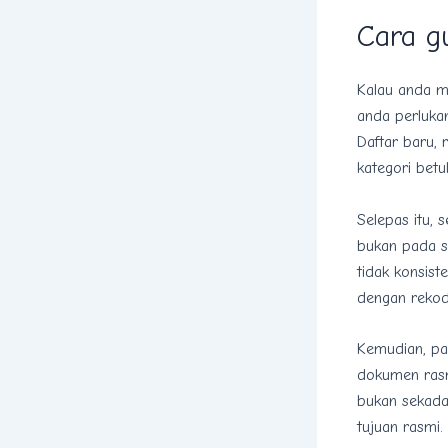
Cara g
Kalau anda ma
anda perluka
Daftar baru, 
kategori betul
Selepas itu, 
bukan pada s
tidak konsis
dengan rekod 
Kemudian, pas
dokumen rasmi
bukan sekadar
tujuan rasmi.