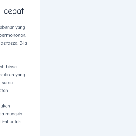
 cepat
sebenar yang
 permohonan.
berbeza. Bila
ah biasa
butiran yang
u sama
atan.
lukan
nda mungkin
iraf untuk