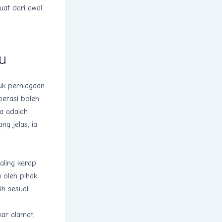
uat dari awal
u
uk perniagaan
perasi boleh
ga adalah
ng jelas, ia
ling kerap.
 oleh pihak
h sesuai.
kar alamat,