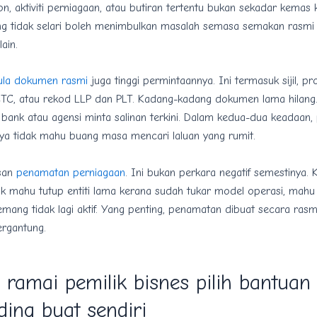
n, aktiviti perniagaan, atau butiran tertentu bukan sekadar kemas k
g tidak selari boleh menimbulkan masalah semasa semakan rasmi
ain.
ula dokumen rasmi
juga tinggi permintaannya. Ini termasuk sijil, pro
CTC, atau rekod LLP dan PLT. Kadang-kadang dokumen lama hilang
bank atau agensi minta salinan terkini. Dalam kedua-dua keadaan, 
nya tidak mahu buang masa mencari laluan yang rumit.
usan
penamatan perniagaan
. Ini bukan perkara negatif semestinya.
k mahu tutup entiti lama kerana sudah tukar model operasi, mahu 
mang tidak lagi aktif. Yang penting, penamatan dibuat secara ras
ergantung.
ramai pemilik bisnes pilih bantuan 
ing buat sendiri