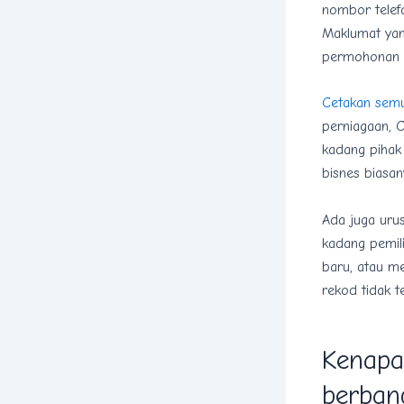
nombor telefo
Maklumat yan
permohonan l
Cetakan sem
perniagaan, 
kadang pihak 
bisnes biasa
Ada juga ur
kadang pemili
baru, atau me
rekod tidak t
Kenapa 
berband