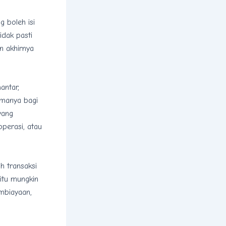
 boleh isi
idak pasti
n akhirnya
antar,
amanya bagi
yang
operasi, atau
ih transaksi
 itu mungkin
mbiayaan,