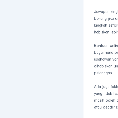
Jawapan ringk
borang jika d
langkah sete
habiskan leb
Bantuan onlin
bagaimana pro
usahawan yang
dihabiskan un
pelanggan.
Ada juga fakt
yang tidak te
masih boleh 
atau deadline