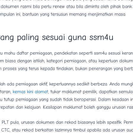
dokumen rasmi bila perlu renew atau bila diminta oleh pihak bank
mpulan ini, bantuan yang tersusun memang menjimatkan masa.
yang paling sesuai guna ssm4u
ru mahu daftar perniagaan, pendekatan seperti ssm4u sesuai kera
m biasa dengan istilah, kategori perniagaan, atau keperluan doku
n proses yang terus kepada tindakan, bukan penerangan yang berbe
dah ada perniagaan aktif, keperluannya sedikit berbeza. Anda mun
taran,
kemas kini alamat
, tukar maklumat pemilik, dapatkan semula
u tutup perniagaan yang sudah tidak beroperasi. Dalam keadaan i
tepatan dan kelajuan. Kesilapan maklumat boleh ganggu urusan ras
 PLT pula, urusan dokumen dan rekod biasanya lebih spesifik. Per
, CTC, atau rekod berkaitan lazimnya timbul apabila ada urusan aud