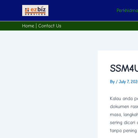
Skip
Post
Perkhidm
to
navigation
content
Home
|
Contact Us
SSM4U
By
/
July 7, 20
Kalau anda p
dokumen rasm
masa, langkah 
sering dicari
tanpa pening 