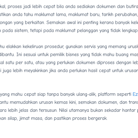
kal, proses jadi lebih cepat bila anda sediakan dokumen dan buti
astikan anda tahu maklumat lama, maklumat baru, tarikh perubahan
ngan yang berkaitan. Semakan awal ini penting kerana banyak kel
n pada sistem, tetapi pada maklumat pelanggan yang tidak lengkap
hu elakkan kekeliruan prosedur, gunakan servis yang memang urusk
ibantu. Ini sesuai untuk pemilik bisnes yang tidak mahu buang 
kal satu per satu, atau yang perlukan dokumen diproses dengan lebi
i juga lebih meyakinkan jika anda perlukan hasil cepat untuk urusan
yang mahu cepat siap tanpa banyak ulang-alik, platform seperti
Ez
tu memudahkan urusan kemas kini, semakan dokumen, dan trans
ara lebih jelas dan tersusun. Nilai utamanya bukan sekadar hanta
kan silap, jimat masa, dan pastikan proses bergerak.