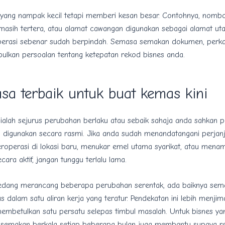
 yang nampak kecil tetapi memberi kesan besar. Contohnya, nombo
 masih tertera, atau alamat cawangan digunakan sebagai alamat u
erasi sebenar sudah berpindah. Semasa semakan dokumen, perkara
ulkan persoalan tentang ketepatan rekod bisnes anda.
sa terbaik untuk buat kemas kini
 ialah sejurus perubahan berlaku atau sebaik sahaja anda sahkan 
n digunakan secara rasmi. Jika anda sudah menandatangani perjan
eroperasi di lokasi baru, menukar emel utama syarikat, atau mena
cara aktif, jangan tunggu terlalu lama.
edang merancang beberapa perubahan serentak, ada baiknya se
us dalam satu aliran kerja yang teratur. Pendekatan ini lebih menji
embetulkan satu persatu selepas timbul masalah. Untuk bisnes y
semakan berkala setiap beberapa bulan juga membantu supaya re