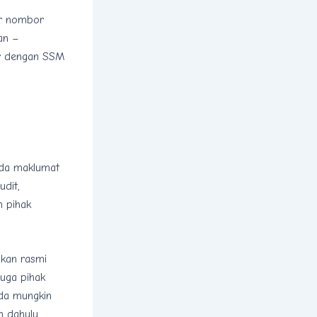
ar nombor
aan –
ar dengan SSM
ada maklumat
dit,
 pihak
ukan rasmi
juga pihak
da mungkin
n dahulu