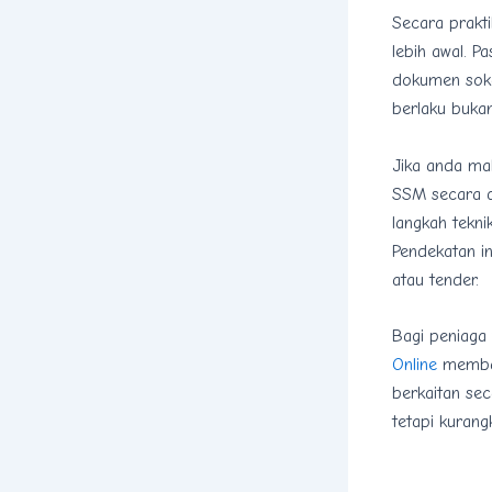
Secara prakti
lebih awal. P
dokumen soko
berlaku buka
Jika anda ma
SSM secara d
langkah tekni
Pendekatan in
atau tender.
Bagi peniaga 
Online
memban
berkaitan sec
tetapi kurang