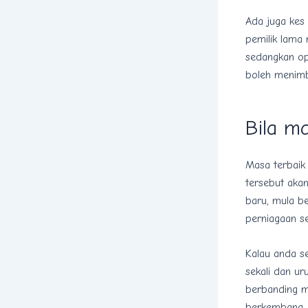
Ada juga kes
pemilik lama
sedangkan op
boleh menimb
Bila ma
Masa terbaik
tersebut aka
baru, mula b
perniagaan se
Kalau anda s
sekali dan ur
berbanding m
berkembang, 