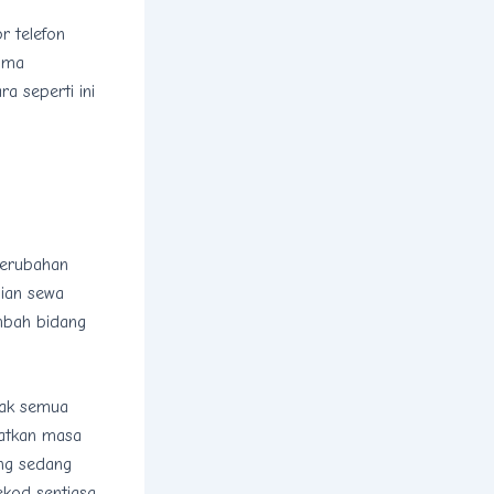
r telefon
tama
 seperti ini
perubahan
jian sewa
mbah bidang
mak semua
matkan masa
ang sedang
kod sentiasa