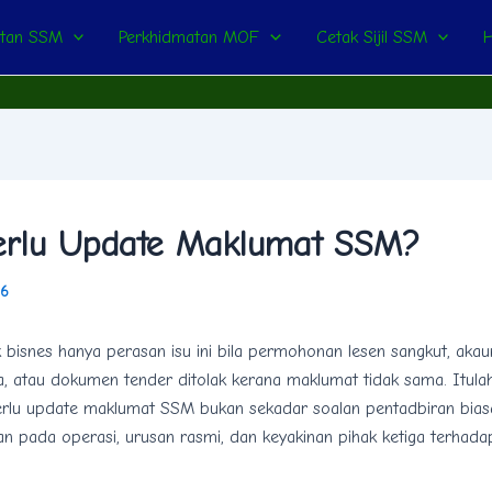
atan SSM
Perkhidmatan MOF
Cetak Sijil SSM
Perlu Update Maklumat SSM?
26
 bisnes hanya perasan isu ini bila permohonan lesen sangkut, aka
, atau dokumen tender ditolak kerana maklumat tidak sama. Itul
perlu update maklumat SSM bukan sekadar soalan pentadbiran biasa
n pada operasi, urusan rasmi, dan keyakinan pihak ketiga terhada