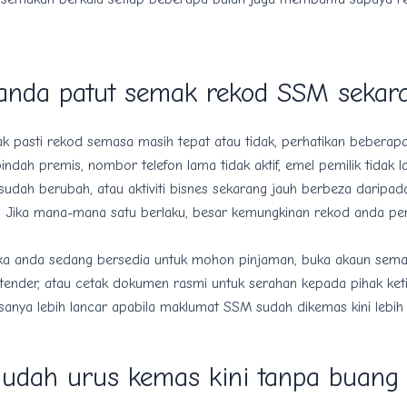
anda patut semak rekod SSM sekar
ak pasti rekod semasa masih tepat atau tidak, perhatikan beberapa
ndah premis, nombor telefon lama tidak aktif, emel pemilik tidak l
sudah berubah, atau aktiviti bisnes sekarang jauh berbeza daripa
u. Jika mana-mana satu berlaku, besar kemungkinan rekod anda per
jika anda sedang bersedia untuk mohon pinjaman, buka akaun sema
 tender, atau cetak dokumen rasmi untuk serahan kepada pihak ke
asanya lebih lancar apabila maklumat SSM sudah dikemas kini lebih 
udah urus kemas kini tanpa buang