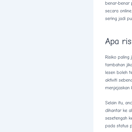
benar-benar 
secara online
sering jadi p
Apa ris
Risiko paling
tambahan jik
lesen boleh t
aktiviti sebe
menjejaskan kr
Selain itu, a
dihantar ke a
sesetengah k
pada status 