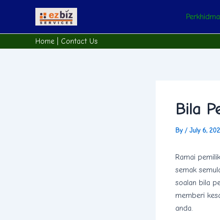
Skip
Post
Perkhidm
to
navigation
content
Home
|
Contact Us
Bila 
By
/
July 6, 20
Ramai pemilik
semak semula
soalan bila 
memberi kesa
anda.