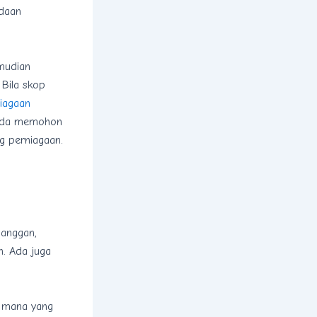
ndaan
emudian
 Bila skop
niagaan
 anda memohon
ng perniagaan.
langgan,
n. Ada juga
n mana yang