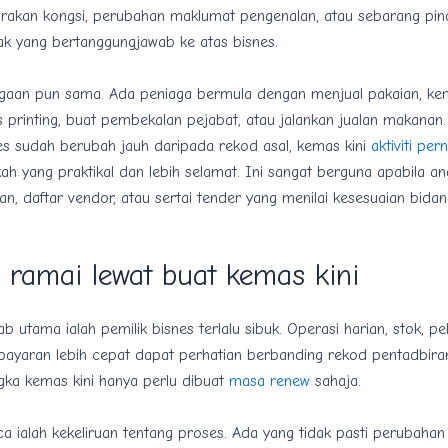
rakan kongsi, perubahan maklumat pengenalan, atau sebarang pi
ak yang bertanggungjawab ke atas bisnes.
niagaan pun sama. Ada peniaga bermula dengan menjual pakaian, k
 printing, buat pembekalan pejabat, atau jalankan jualan makanan.
es sudah berubah jauh daripada rekod asal, kemas kini
aktiviti per
kah yang praktikal dan lebih selamat. Ini sangat berguna apabila
n, daftar vendor, atau sertai tender yang menilai kesesuaian bida
 ramai lewat buat kemas kini
b utama ialah pemilik bisnes terlalu sibuk. Operasi harian, stok, pe
 bayaran lebih cepat dapat perhatian berbanding rekod pentadbira
ka kemas kini hanya perlu dibuat
masa renew
sahaja.
ca ialah kekeliruan tentang proses. Ada yang tidak pasti perubaha