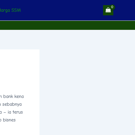
Harga SSM
un bank kena
ah sebabnya
 – ia terus
p bisnes