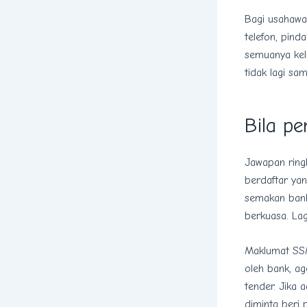
Bagi usahawa
telefon, pind
semuanya kel
tidak lagi sa
Bila p
Jawapan ring
berdaftar ya
semakan bank
berkuasa. Lag
Maklumat SSM
oleh bank, a
tender. Jika
diminta beri