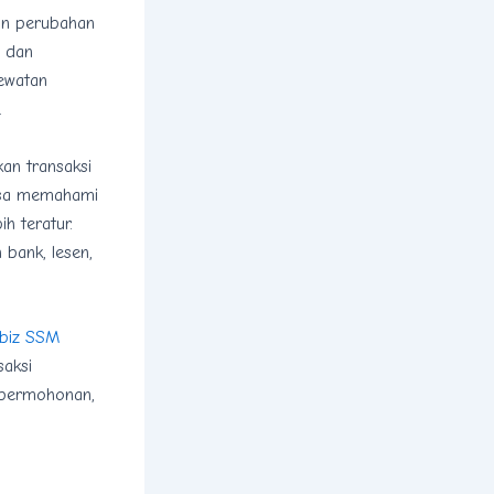
ran perubahan
, dan
ewatan
.
an transaksi
masa memahami
h teratur.
 bank, lesen,
biz SSM
aksi
r permohonan,