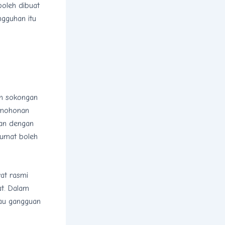
boleh dibuat
ngguhan itu
en sokongan
ermohonan
dan dengan
lumat boleh
rat rasmi
at. Dalam
au gangguan