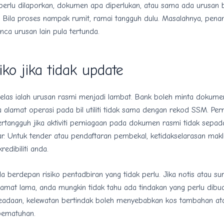
perlu dilaporkan, dokumen apa diperlukan, atau sama ada urusan 
. Bila proses nampak rumit, ramai tangguh dulu. Masalahnya, pena
unca urusan lain pula tertunda.
iko jika tidak update
 jelas ialah urusan rasmi menjadi lambat. Bank boleh minta dokum
a alamat operasi pada bil utiliti tidak sama dengan rekod SSM. P
ertangguh jika aktiviti perniagaan pada dokumen rasmi tidak sepa
nar. Untuk tender atau pendaftaran pembekal, ketidakselarasan mak
edibiliti anda.
nda berdepan risiko pentadbiran yang tidak perlu. Jika notis atau su
lamat lama, anda mungkin tidak tahu ada tindakan yang perlu dibu
eadaan, kelewatan bertindak boleh menyebabkan kos tambahan at
pematuhan.