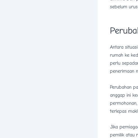
sebelum urus
Peruba
Antara situas
rumah ke keda
perlu sepada
penerimaan n
Perubahan pad
anggap ini ke
permohonan, 
terlepas mak
Jika perniaga
pemilik atau 