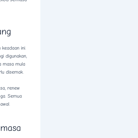
ang
 keadaan ini.
agi digunakan,
da masa mula
lu disemak.
sa, renew
tiga. Semua
awal.
 masa