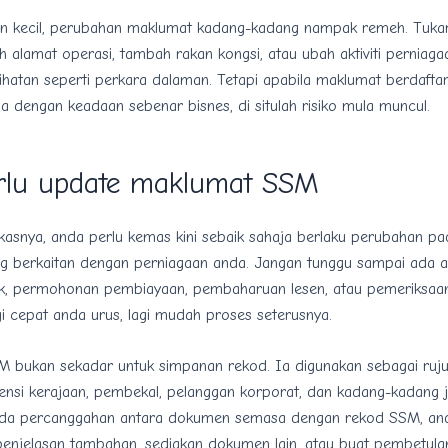
n kecil, perubahan maklumat kadang-kadang nampak remeh. Tuk
ah alamat operasi, tambah rakan kongsi, atau ubah aktiviti perniag
ihatan seperti perkara dalaman. Tetapi apabila maklumat berdaft
ma dengan keadaan sebenar bisnes, di situlah risiko mula muncul.
erlu update maklumat SSM
kasnya, anda perlu kemas kini sebaik sahaja berlaku perubahan p
ng berkaitan dengan perniagaan anda. Jangan tunggu sampai ada au
, permohonan pembiayaan, pembaharuan lesen, atau pemeriksaan
i cepat anda urus, lagi mudah proses seterusnya.
 bukan sekadar untuk simpanan rekod. Ia digunakan sebagai ruj
gensi kerajaan, pembekal, pelanggan korporat, dan kadang-kadang 
 ada percanggahan antara dokumen semasa dengan rekod SSM, an
 penjelasan tambahan, sediakan dokumen lain, atau buat pembetula