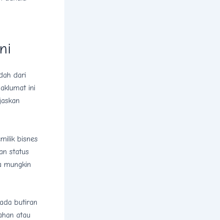
ni
dah dari
aklumat ini
jaskan
ilik bisnes
an status
a mungkin
ada butiran
ahan atau